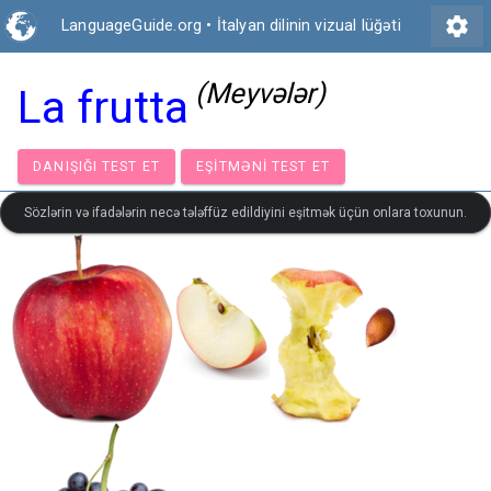
settings
LanguageGuide.org
•
İtalyan dilinin vizual lüğəti
(Meyvələr)
La frutta
DANIŞIĞI TEST ET
EŞITMƏNI TEST ET
Sözlərin və ifadələrin necə tələffüz edildiyini eşitmək üçün onlara toxunun.