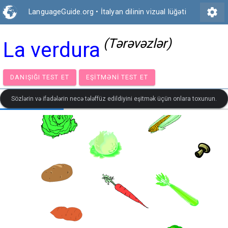
settings
LanguageGuide.org
•
İtalyan dilinin vizual lüğəti
(Tərəvəzlər)
La verdura
DANIŞIĞI TEST ET
EŞITMƏNI TEST ET
Sözlərin və ifadələrin necə tələffüz edildiyini eşitmək üçün onlara toxunun.