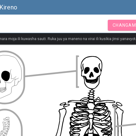
Kireno
CHANGAM
ara moja ili kuwasha sauti. Ruka juu ya maneno na virai ili kusikia jinsi yanavy