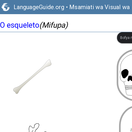
LanguageGuide.org
•
Msamiati wa Visual wa 
O esqueleto
(Mifupa)
Bofya m