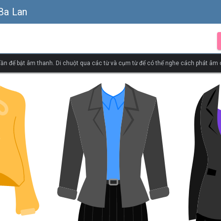
Ba Lan
ần để bật âm thanh. Di chuột qua các từ và cụm từ để có thể nghe cách phát âm