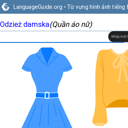
LanguageGuide.org
•
Từ vựng hình ảnh tiếng 
Odzież damska
(Quần áo nữ)
Nhấp một l