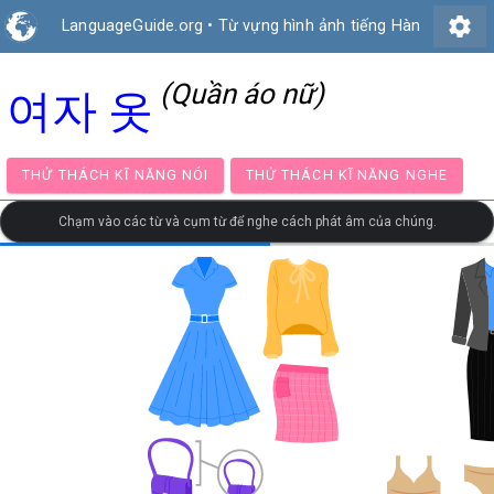
settings
LanguageGuide.org
•
Từ vựng hình ảnh tiếng Hàn
(Quần áo nữ)
여자 옷
THỬ THÁCH KĨ NĂNG NÓI
THỬ THÁCH KĨ NĂNG NG
Chạm vào các từ và cụm từ để nghe cách phát âm của chúng.