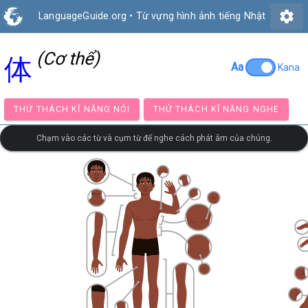
settings
LanguageGuide.org
•
Từ vựng hình ảnh tiếng Nhật
(Cơ thể)
体
Aa
Kana
THỬ THÁCH KĨ NĂNG NÓI
THỬ THÁCH KĨ NĂNG NG
Chạm vào các từ và cụm từ để nghe cách phát âm của chúng.