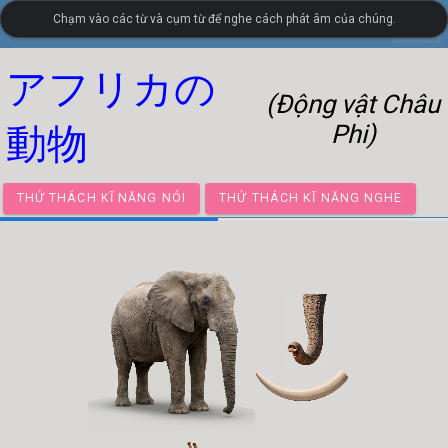
Chạm vào các từ và cụm từ để nghe cách phát âm của chúng.
settings
LanguageGuide.org
•
Từ vựng hình ảnh tiếng Nhật
アフリカの
(Động vật Châu
Phi)
動物
THỬ THÁCH KĨ NĂNG NÓI
THỬ THÁCH KĨ NĂNG NGH