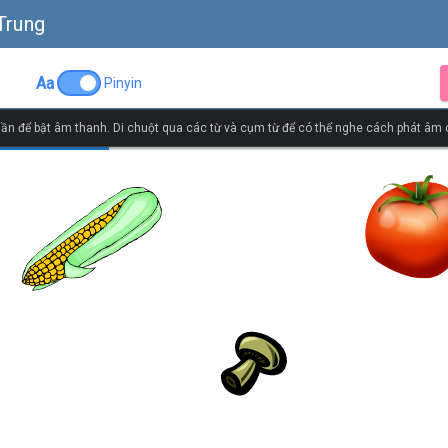
Trung
Aa
Pinyin
ần để bật âm thanh. Di chuột qua các từ và cụm từ để có thể nghe cách phát âm