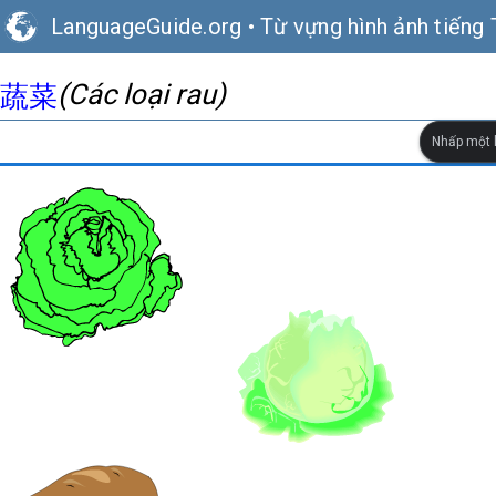
LanguageGuide.org
•
Từ vựng hình ảnh tiếng 
(Các loại rau)
蔬菜
Nhấp một l