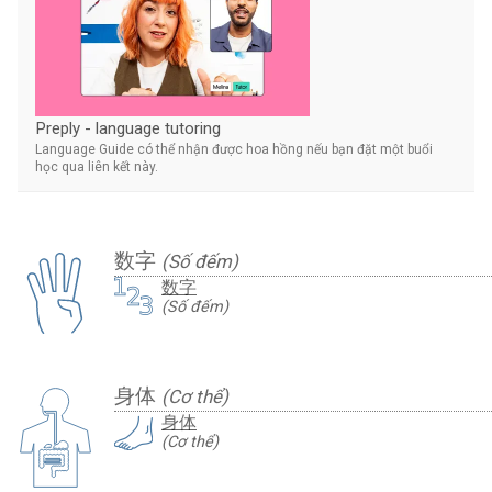
Preply - language tutoring
Language Guide có thể nhận được hoa hồng nếu bạn đặt một buổi
học qua liên kết này.
数字
(Số đếm)
数字
(Số đếm)
身体
(Cơ thể)
身体
(Cơ thể)