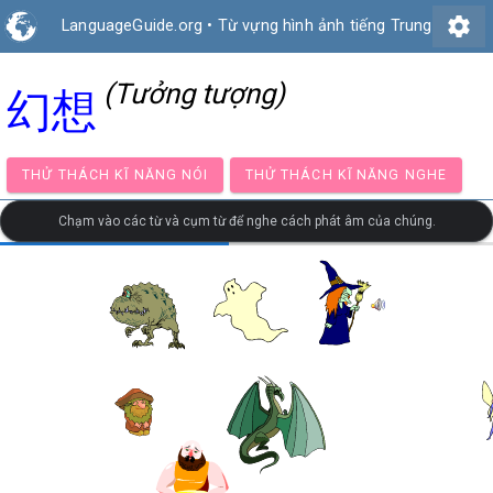
settings
LanguageGuide.org
•
Từ vựng hình ảnh tiếng Trung
(Tưởng tượng)
幻想
THỬ THÁCH KĨ NĂNG NÓI
THỬ THÁCH KĨ NĂNG NG
Chạm vào các từ và cụm từ để nghe cách phát âm của chúng.