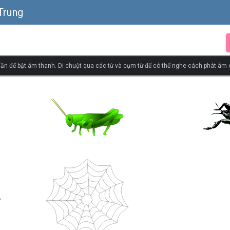
Trung
ần để bật âm thanh. Di chuột qua các từ và cụm từ để có thể nghe cách phát âm