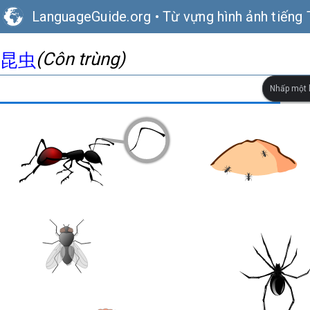
LanguageGuide.org
•
Từ vựng hình ảnh tiếng 
(Côn trùng)
昆虫
Nhấp một l