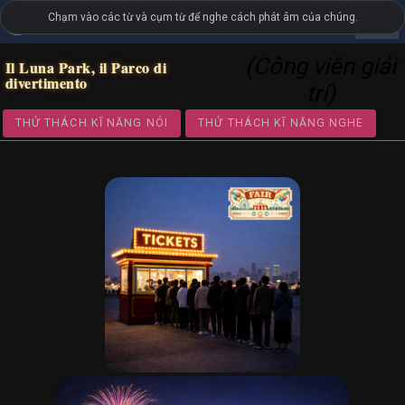
Chạm vào các từ và cụm từ để nghe cách phát âm của chúng.
settings
LanguageGuide.org
•
Từ vựng hình ảnh tiếng Ý
(Công viên giải
Il Luna Park, il Parco di
divertimento
trí)
THỬ THÁCH KĨ NĂNG NÓI
THỬ THÁCH KĨ NĂNG NGH