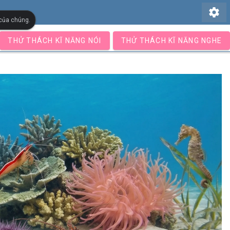
settings
 của chúng.
THỬ THÁCH KĨ NĂNG NÓI
THỬ THÁCH KĨ NĂNG NGHE