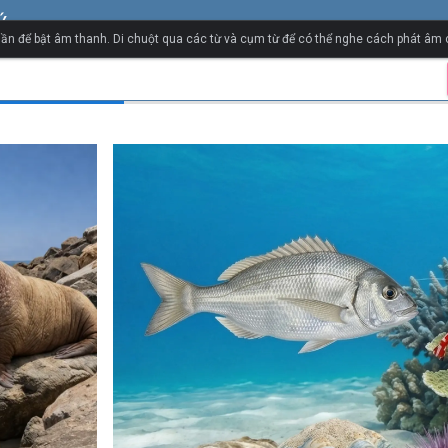
Ý
ần để bật âm thanh. Di chuột qua các từ và cụm từ để có thể nghe cách phát âm