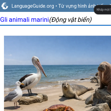
LanguageGuide.org
•
Từ vựng hình ảnh tiếng 
Nhấp một l
Gli animali marini
(Động vật biển)