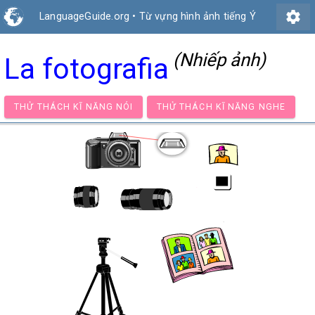
settings
LanguageGuide.org
•
Từ vựng hình ảnh tiếng Ý
(Nhiếp ảnh)
La fotografia
THỬ THÁCH KĨ NĂNG NÓI
THỬ THÁCH KĨ NĂNG NG