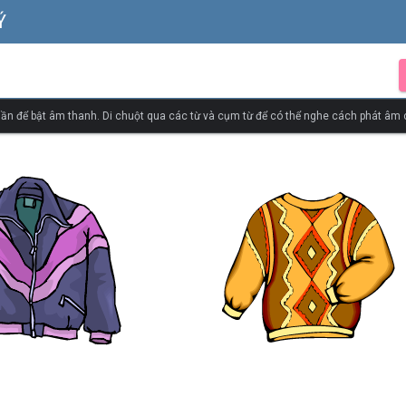
Ý
ần để bật âm thanh. Di chuột qua các từ và cụm từ để có thể nghe cách phát âm