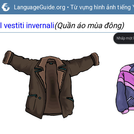
LanguageGuide.org
•
Từ vựng hình ảnh tiếng 
I vestiti invernali
(Quần áo mùa đông)
Nhấp một l