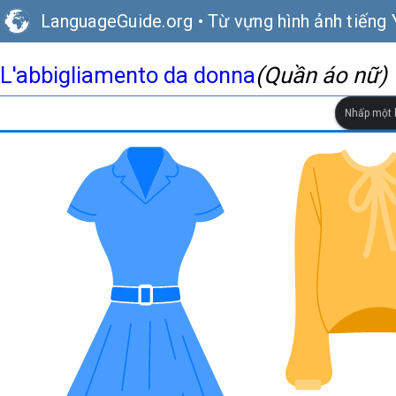
LanguageGuide.org
•
Từ vựng hình ảnh tiếng 
L'abbigliamento da donna
(Quần áo nữ)
Nhấp một l