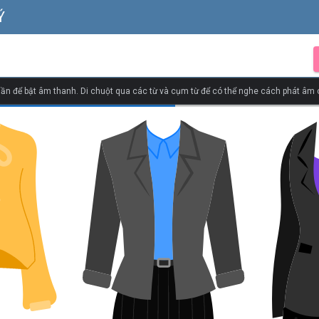
Ý
ần để bật âm thanh. Di chuột qua các từ và cụm từ để có thể nghe cách phát âm