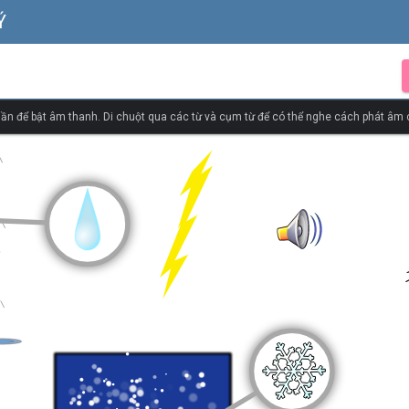
Ý
ần để bật âm thanh. Di chuột qua các từ và cụm từ để có thể nghe cách phát âm