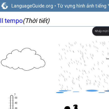
LanguageGuide.org
•
Từ vựng hình ảnh tiếng 
Il tempo
(Thời tiết)
Nhấp một l