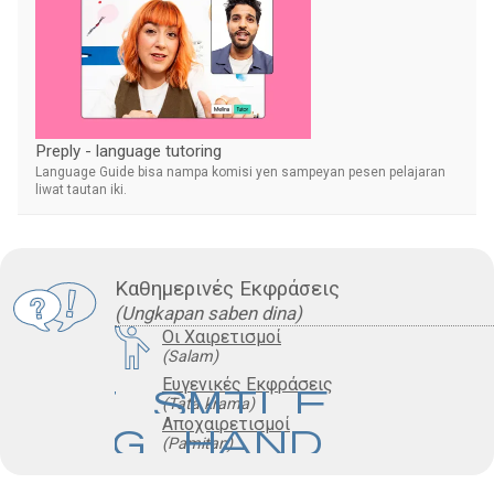
Preply - language tutoring
Language Guide bisa nampa komisi yen sampeyan pesen pelajaran
liwat tautan iki.
Καθημερινές Εκφράσεις
(Ungkapan saben dina)
Οι Χαιρετισμοί
(Salam)
Ευγενικές Εκφράσεις
eart_smile
(Tata krama)
Αποχαιρετισμοί
aving_hand
(Pamitan)