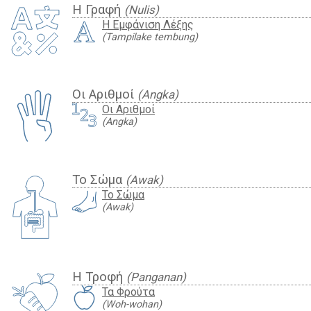
Η Γραφή
(Nulis)
Η Εμφάνιση Λέξης
(Tampilake tembung)
Οι Αριθμοί
(Angka)
Οι Αριθμοί
(Angka)
Το Σώμα
(Awak)
Το Σώμα
(Awak)
Η Τροφή
(Panganan)
Τα Φρούτα
(Woh-wohan)