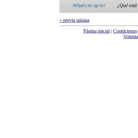
-What's he up to?
¿Qué está 
« previa página
Página inicial
|
Contáctenos
Volunta