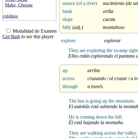
source (of a river)
nacimiento (de un
Make, Choose
bank
orilla
créditos
slope
cuesta
hilly
(adj.)
montañoso
Modalidad de Examen
Get flash
to see this player
explore
explorar
They are exploring the swamp right
Ellos están explorando el pantano 
up
arriba
across
cruzando / al cruzar / a t
through
a través
The bus is going up the mountain.
El autobús está subiendo la montañ
He is coming down the hill.
Él está bajando la montaña.
They are walking across the valley.