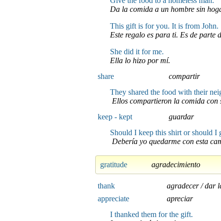
Give the food to a homeless man.
Da la comida a un hombre sin hoga
This gift is for you. It is from John.
Este regalo es para ti. Es de parte 
She did it for me.
Ella lo hizo por mí.
share
compartir
They shared the food with their nei
Ellos compartieron la comida con 
keep - kept
guardar
Should I keep this shirt or should I
Debería yo quedarme con esta cami
gratitude
agradecimiento
thank
agradecer / dar l
appreciate
apreciar
I thanked them for the gift.