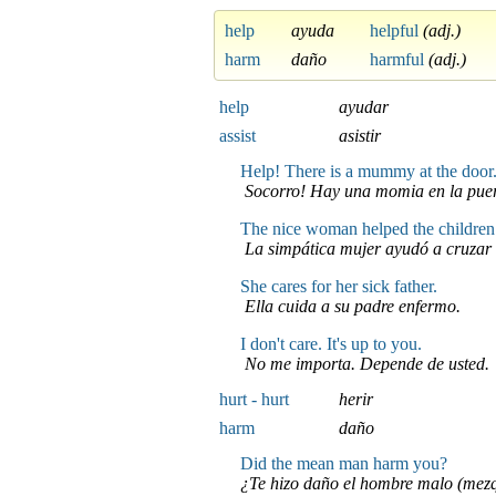
help
ayuda
helpful
(adj.)
harm
daño
harmful
(adj.)
help
ayudar
assist
asistir
Help! There is a mummy at the door
Socorro! Hay una momia en la puer
The nice woman helped the children c
La simpática mujer ayudó a cruzar l
She cares for her sick father.
Ella cuida a su padre enfermo.
I don't care. It's up to you.
No me importa. Depende de usted.
hurt - hurt
herir
harm
daño
Did the mean man harm you?
¿Te hizo daño el hombre malo (mez