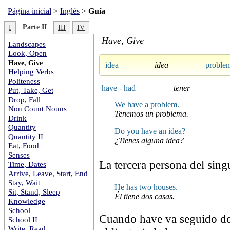
Página inicial
>
Inglés
>
Guía
Parte II
I
III
IV
Have, Give
Landscapes
Look, Open
Have, Give
idea
idea
proble
Helping Verbs
Politeness
have - had
tener
Put, Take, Get
Drop, Fall
We have a problem.
Non Count Nouns
Tenemos un problema.
Drink
Quantity
Do you have an idea?
Quantity II
¿Tienes alguna idea?
Eat, Food
Senses
La tercera persona del sing
Time, Dates
Arrive, Leave, Start, End
Stay, Wait
He has two houses.
Sit, Stand, Sleep
Él tiene dos casas.
Knowledge
School
Cuando have va seguido de
School II
Write, Read