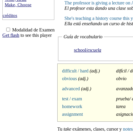
The professor is giving a lecture on 
Make, Choose
El profesor esta dando una clase so
créditos
She's teaching a history course this y
Ella está enseñando un curso de hist
Modalidad de Examen
Get flash
to see this player
Guía de vocabulario
school/
escuela
difficult / hard
(adj.)
difícil / 
obvious
(adj.)
obvio
advanced
(adj.)
avanzad
test / exam
prueba/
homework
tarea
assignment
asignaci
Tu
take
exámenes, clases, cursor y
notes