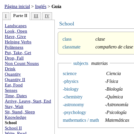
Página inicial
>
Inglés
>
Guía
Parte II
I
III
IV
School
Landscapes
Look, Open
Have, Give
class
clase
Helping Verbs
classmate
compañero de clase
Politeness
Put, Take, Get
Drop, Fall
Non Count Nouns
subjects
materias
Drink
science
Ciencia
Quantity
Quantity II
-physics
-
Física
Eat, Food
-biology
-
Biología
Senses
Time, Dates
-chemistry
-Química
Arrive, Leave, Start, End
-astronomy
-Astronomía
Stay, Wait
Sit, Stand, Sleep
-psychology
-Psicología
Knowledge
mathematics / math
Matemáticas
School
School II
Write, Read