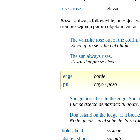
rise - rose
elevar
Raise
is always followed by an object w
siempre seguida por un objeto mientras r
The vampire rose out of the coffin.
El vampiro se salio del ataúd.
The sun always rises.
El sol siempre se eleva.
edge
borde
pit
hoyo / pozo
She got too close to the edge. She tr
Ella se acercó demasiado al borde. 
Don't stand on the ledge. If it breaks 
No te quedes en el saliente. Si se r
hold - held
sostener
shake - shook
sacudir