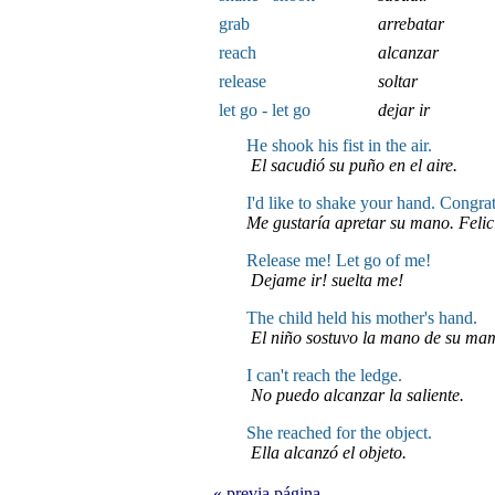
grab
arrebatar
reach
alcanzar
release
soltar
let go - let go
dejar ir
He shook his fist in the air.
El sacudió su puño en el aire.
I'd like to shake your hand. Congrat
Me gustaría apretar su mano. Felic
Release me! Let go of me!
Dejame ir! suelta me!
The child held his mother's hand.
El niño sostuvo la mano de su ma
I can't reach the ledge.
No puedo alcanzar la saliente.
She reached for the object.
Ella alcanzó el objeto.
« previa página