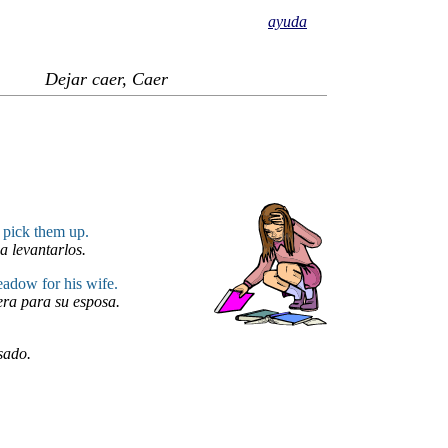
ayuda
Dejar caer, Caer
 pick them up.
a levantarlos.
adow for his wife.
era para su esposa.
sado.