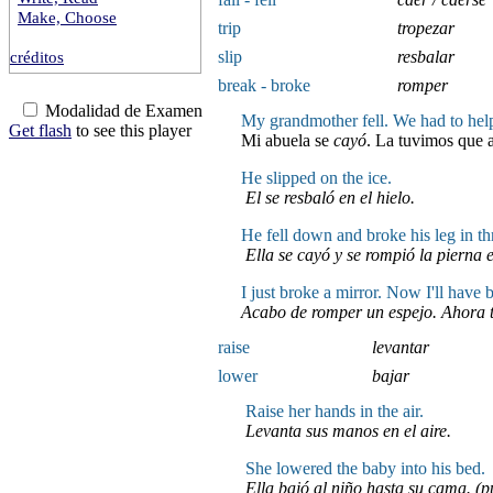
Make, Choose
trip
tropezar
créditos
slip
resbalar
break - broke
romper
Modalidad de Examen
My grandmother fell. We had to help
Get flash
to see this player
Mi abuela se
cayó
. La tuvimos que a
He slipped on the ice.
El se resbal
ó
en el hielo.
He fell down and broke his leg in th
Ella se cayó y se rompió la pierna e
I just broke a mirror. Now I'll have 
Acabo de romper un espejo. Ahora t
raise
levantar
lower
bajar
Raise her hands in the air.
Levanta sus manos en el aire.
She lowered the baby into his bed.
Ella bajó al niño hasta su cama. (