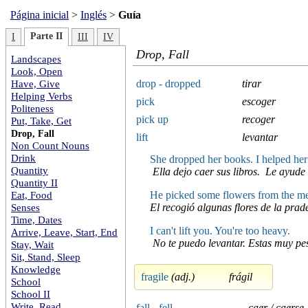
Página inicial
>
Inglés
>
Guía
Parte II
I
III
IV
Drop, Fall
Landscapes
Look, Open
Have, Give
drop - dropped
tirar
Helping Verbs
pick
escoger
Politeness
pick up
recoger
Put, Take, Get
Drop, Fall
lift
levantar
Non Count Nouns
Drink
She dropped her books. I helped her
Quantity
Ella dejo caer sus libros. Le ayude 
Quantity II
Eat, Food
He picked some flowers from the me
Senses
El recogió algunas flores de la prad
Time, Dates
I can't lift you. You're too heavy.
Arrive, Leave, Start, End
No te puedo levantar. Estas muy pe
Stay, Wait
Sit, Stand, Sleep
Knowledge
fragile
(adj.)
frágil
School
School II
Write, Read
fall - fell
caer / caerse