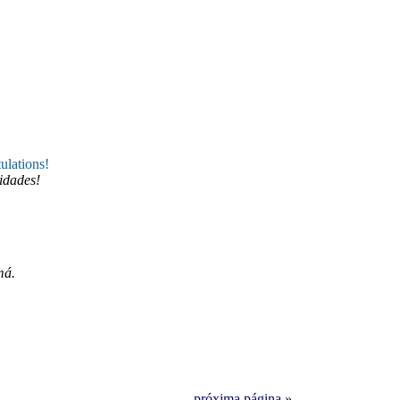
ulations!
idades!
má.
próxima página »