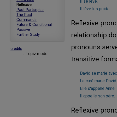
Il
se
lève.
Reflexive
Il lève les poids
Past Participles
The Past
Commands
Reflexive pron
Future & Conditional
Passive
relationship doe
Further Study
pronouns serve
credits
quiz mode
transitive form
David se marie avec
Le curé marie David
Elle s'appelle Anne.
Il appelle son père.
Reflexive pron