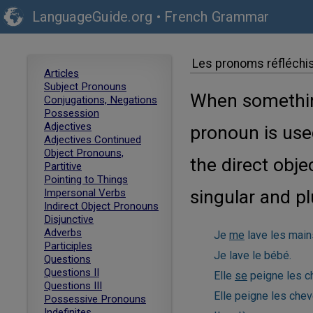
LanguageGuide.org
•
French Grammar
Les pronoms réfléchi
Articles
Subject Pronouns
When something
Conjugations, Negations
Possession
Adjectives
pronoun is used
Adjectives Continued
Object Pronouns,
the direct obje
Partitive
Pointing to Things
singular and pl
Impersonal Verbs
Indirect Object Pronouns
Disjunctive
Adverbs
Je
me
lave les main
Participles
Je lave le bébé.
Questions
Questions II
Elle
se
peigne les c
Questions III
Elle peigne les cheve
Possessive Pronouns
Indefinites